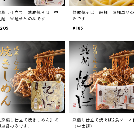
深蒸し仕立て 熟成焼そば 中
熟成焼そば 細麺 ※麺単品
太麺 ※麺単品のみです
みです
205
¥183
【深蒸し仕立て焼きしめん】※
深蒸し仕立て焼そば2食ソース
麺単品のみです。
（中太麺）