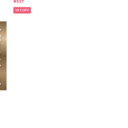
¥537
10%OFF