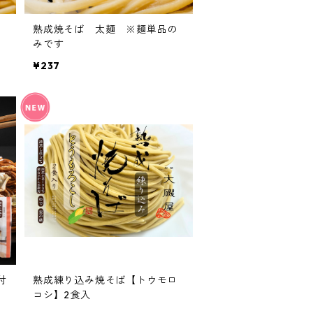
の
熟成焼そば 太麺 ※麺単品の
みです
¥237
付
熟成練り込み焼そば【トウモロ
コシ】2食入