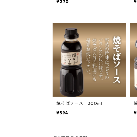
¥270
¥
焼そばソース 300ml
¥594
¥