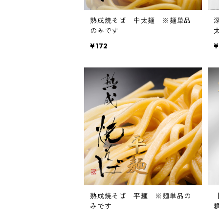
熟成焼そば 中太麺 ※麺単品
のみです
¥172
¥
熟成焼そば 平麺 ※麺単品の
みです