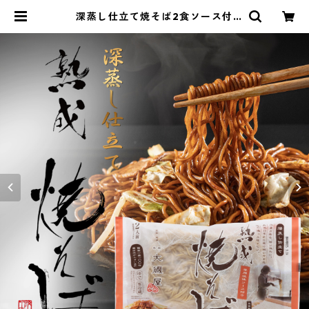
深蒸し仕立て焼そば2食ソース付
（中太麺） | 大磯屋 熟成焼そば専門
店