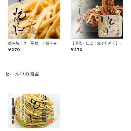
熟成焼そば 平麺 ※麺単品
【深蒸し仕立て焼きしめん】
のみです
※麺単品のみです。
¥270
¥270
セール中の商品