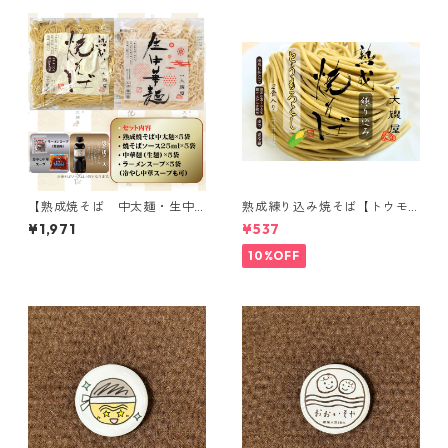
【熟成焼そば 中太麺・生中
熟成練り込み焼そば【トウモ
華麺10食セット】各麺5食、25
ロコシ】2食入
¥1,971
¥537
mlソース・スープ付き
10%OFF