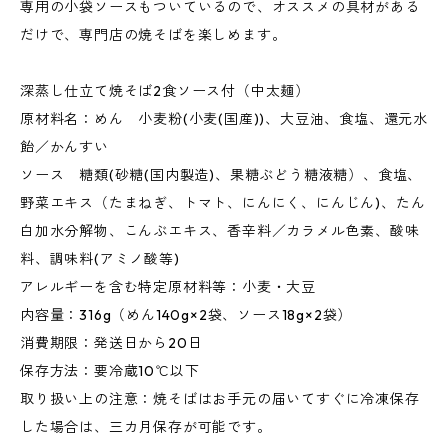
専用の小袋ソースもついているので、オススメの具材がある
だけで、専門店の焼そばを楽しめます。
深蒸し仕立て焼そば2食ソース付（中太麺）
原材料名：めん 小麦粉(小麦(国産))、大豆油、食塩、還元水
飴／かんすい
ソース 糖類(砂糖(国内製造)、果糖ぶどう糖液糖）、食塩、
野菜エキス（たまねぎ、トマト、にんにく、にんじん)、たん
白加水分解物、こんぶエキス、香辛料／カラメル色素、酸味
料、調味料(アミノ酸等)
アレルギーを含む特定原材料等：小麦・大豆
内容量：316g（めん140g×2袋、ソース18g×2袋）
消費期限：発送日から20日
保存方法：要冷蔵10℃以下
取り扱い上の注意：焼そばはお手元の届いてすぐに冷凍保存
した場合は、三カ月保存が可能です。