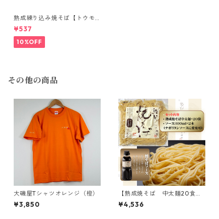
熟成練り込み焼そば【トウモ
ロコシ】2食入
¥537
10%OFF
その他の商品
大磯屋Tシャツオレンジ（橙）
【熟成焼そば 中太麺20食セ
ット】中太麺20袋、300mlソ
¥3,850
¥4,536
ース2本付