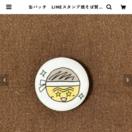
缶バッチ LINEスタンプ焼そば賢ち
ゃん「きらーん！」（✩ν✩）バージ
ョン | 大磯屋 熟成焼そば専門店