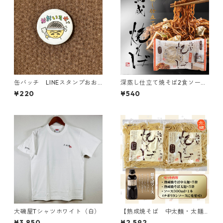
缶バッチ LINEスタンプおお
深蒸し仕立て焼そば2食ソース
いそやバージョン
付（中太麺）
¥220
¥540
大磯屋Tシャツホワイト（白）
【熟成焼そば 中太麵・太麺1
0食セット】各麺5食、300ml
¥3,850
¥2,592