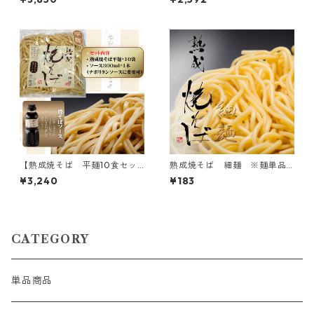
ソース1本付
【熟成焼そば 平麺10食セッ
熟成焼そば 細麺 ※麺単品
ト】平麺10袋、300mlソース1
のみです
¥3,240
¥183
本付
CATEGORY
単品商品