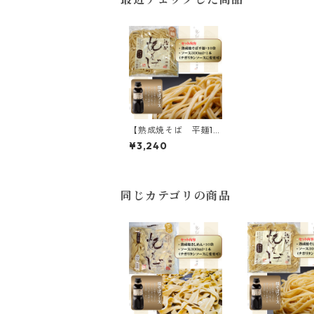
【熟成焼そば 平麺10
食セット】平麺10袋、
¥3,240
300mlソース1本付
同じカテゴリの商品