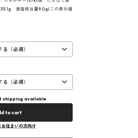
：エネルギー137kcal たんぱく質
35.1g 食塩相当量9.0g(この表示値
する（必須）
する（必須）
l shipping available
d to cart
にお住まいの方向け