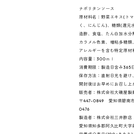
ナポリタンソース
原材料名：野菜エキス(トマ
く、にんじん)、糖類(還元
造酢、食塩、たん白加水分
カラメル色素、増粘多糖類、
アレルギーを含む特定原材
内容量：300ｍｌ
消費期限：製造日含み365
保存方法：直射日光を避け
開封後はお早めにお召し上
販売者：株式会社大磯屋製
〒447-0849 愛知県碧南市
0476
製造者：株式会社三井酢店
愛知県知多郡阿久比町大字卯