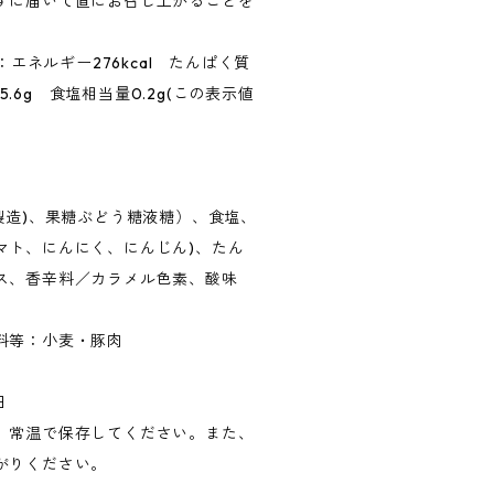
ずに届いて直にお召し上がることを
：エネルギー276kcal たんぱく質
55.6g 食塩相当量0.2g(この表示値
製造)、果糖ぶどう糖液糖）、食塩、
マト、にんにく、にんじん)、たん
ス、香辛料／カラメル色素、酸味
料等：小麦・豚肉
日
、常温で保存してください。また、
がりください。