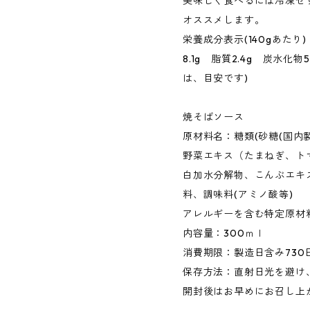
美味しく食べるには冷凍せ
オススメします。
栄養成分表示(140gあたり)
8.1g 脂質2.4g 炭水化物
は、目安です)
焼そばソース
原材料名：糖類(砂糖(国内
野菜エキス（たまねぎ、ト
白加水分解物、こんぶエキ
料、調味料(アミノ酸等)
アレルギーを含む特定原材
内容量：300ｍｌ
消費期限：製造日含み730
保存方法：直射日光を避け
開封後はお早めにお召し上