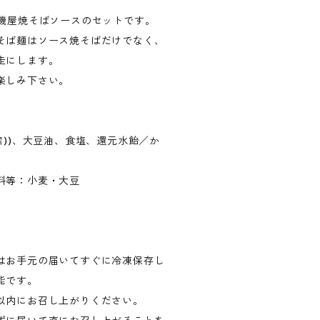
大磯屋焼そばソースのセットです。
そば麺はソース焼そばだけでなく、
走にします。
楽しみ下さい。
産))、大豆油、食塩、還元水飴／か
料等：小麦・大豆
はお手元の届いてすぐに冷凍保存し
能です。
以内にお召し上がりください。