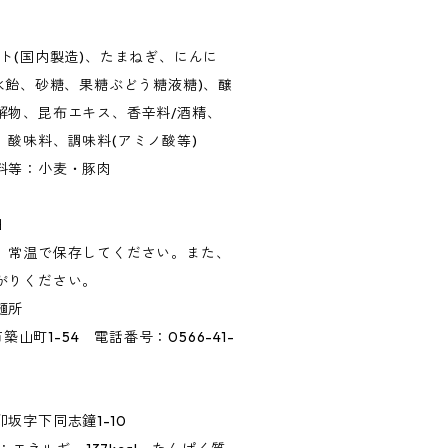
ト(国内製造)、たまねぎ、にんに
水飴、砂糖、果糖ぶどう糖液糖)、醸
解物、昆布エキス、香辛料/酒精、
酸味料、調味料(アミノ酸等)
料等：小麦・豚肉
日
、常温で保存してください。また、
がりください。
麺所
築山町1-54 電話番号：0566-41-
坂字下同志鐘1-10