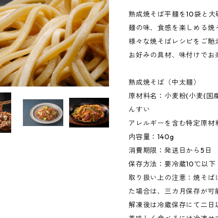
熟成焼そば平麺を10袋と
麺の味、食感を楽しめる焼
様々な焼そばレシピをご馳
お好みの具材、味付けでお
熟成焼そば（中太麺）
原材料名：小麦粉(小麦(国
んすい
アレルギーを含む特定原材
内容量：140g
消費期限：発送日から5日
保存方法：要冷蔵10℃以下
取り扱い上の注意：焼そば
た場合は、三カ月保存が可
解凍後は冷蔵保存にて二日