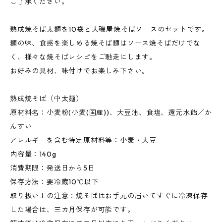
ご了承ください。
熟成焼そば太麺を10袋と大磯屋焼そばソースのセットです。
麺の味、食感を楽しめる焼そば麺はソース焼そばだけでな
く、様々な焼そばレシピをご馳走にします。
お好みの具材、味付けでお楽しみ下さい。
熟成焼そば（中太麺）
原材料名：小麦粉(小麦(国産))、大豆油、食塩、還元水飴／か
んすい
アレルギーを含む特定原材料等：小麦・大豆
内容量：140g
消費期限：発送日から5日
保存方法：要冷蔵10℃以下
取り扱い上の注意：焼そばはお手元の届いてすぐに冷凍保存
した場合は、三カ月保存が可能です。