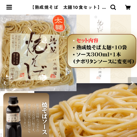
【熟成焼そば 太麺10食セット】太
麺10袋、300mlソース1本付 | 大磯
屋 熟成焼そば専門店