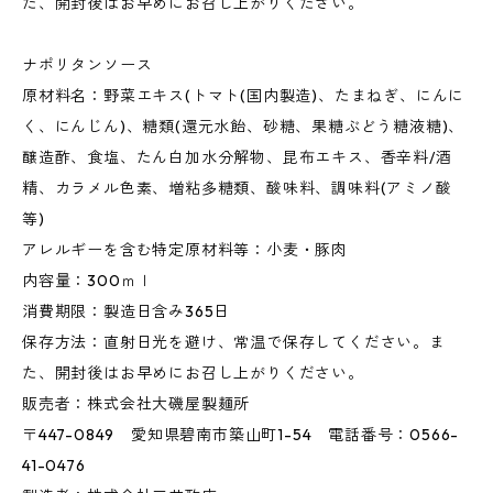
た、開封後はお早めにお召し上がりください。
ナポリタンソース
原材料名：野菜エキス(トマト(国内製造)、たまねぎ、にんに
く、にんじん)、糖類(還元水飴、砂糖、果糖ぶどう糖液糖)、
醸造酢、食塩、たん白加水分解物、昆布エキス、香辛料/酒
精、カラメル色素、増粘多糖類、酸味料、調味料(アミノ酸
等)
アレルギーを含む特定原材料等：小麦・豚肉
内容量：300ｍｌ
消費期限：製造日含み365日
保存方法：直射日光を避け、常温で保存してください。ま
た、開封後はお早めにお召し上がりください。
販売者：株式会社大磯屋製麺所
〒447-0849 愛知県碧南市築山町1-54 電話番号：0566-
41-0476