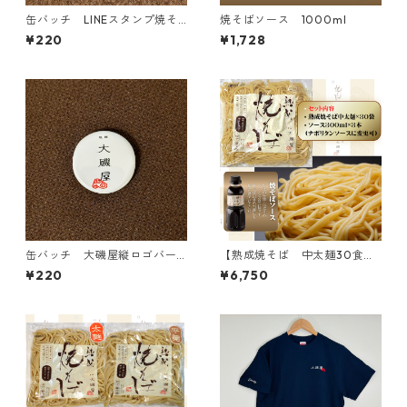
缶バッチ LINEスタンプ焼そ
焼そばソース 1000ml
ば賢ちゃん「きらーん！」（✩
¥220
¥1,728
ν✩）バージョン
缶バッチ 大磯屋縦ロゴバー
【熟成焼そば 中太麺30食セ
ジョン
ット】中太麺30袋、300mlソ
¥220
¥6,750
ース3本付