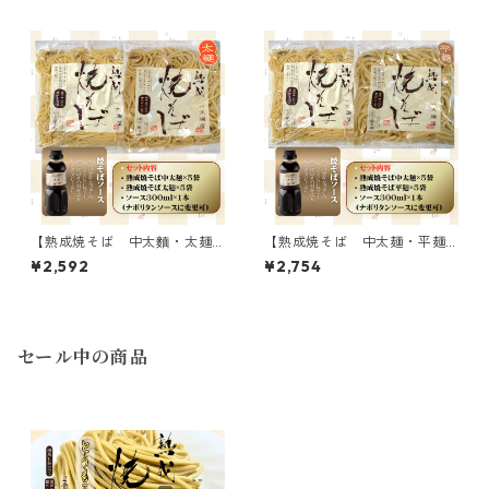
【熟成焼そば 中太麵・太麺1
【熟成焼そば 中太麺・平麺1
0食セット】各麺5食、300ml
0食セット】各麺5食、300ml
¥2,592
¥2,754
ソース1本付
ソース1本付
セール中の商品